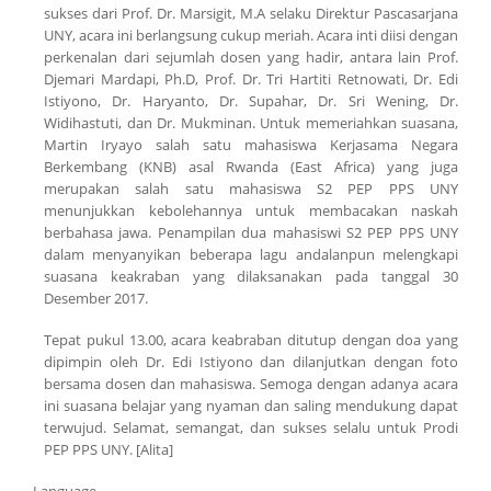
sukses dari Prof. Dr. Marsigit, M.A selaku Direktur Pascasarjana
UNY, acara ini berlangsung cukup meriah. Acara inti diisi dengan
perkenalan dari sejumlah dosen yang hadir, antara lain Prof.
Djemari Mardapi, Ph.D, Prof. Dr. Tri Hartiti Retnowati, Dr. Edi
Istiyono, Dr. Haryanto, Dr. Supahar, Dr. Sri Wening, Dr.
Widihastuti, dan Dr. Mukminan. Untuk memeriahkan suasana,
Martin Iryayo salah satu mahasiswa Kerjasama Negara
Berkembang (KNB) asal Rwanda (East Africa) yang juga
merupakan salah satu mahasiswa S2 PEP PPS UNY
menunjukkan kebolehannya untuk membacakan naskah
berbahasa jawa. Penampilan dua mahasiswi S2 PEP PPS UNY
dalam menyanyikan beberapa lagu andalanpun melengkapi
suasana keakraban yang dilaksanakan pada tanggal 30
Desember 2017.
Tepat pukul 13.00, acara keabraban ditutup dengan doa yang
dipimpin oleh Dr. Edi Istiyono dan dilanjutkan dengan foto
bersama dosen dan mahasiswa. Semoga dengan adanya acara
ini suasana belajar yang nyaman dan saling mendukung dapat
terwujud. Selamat, semangat, dan sukses selalu untuk Prodi
PEP PPS UNY. [Alita]
Language