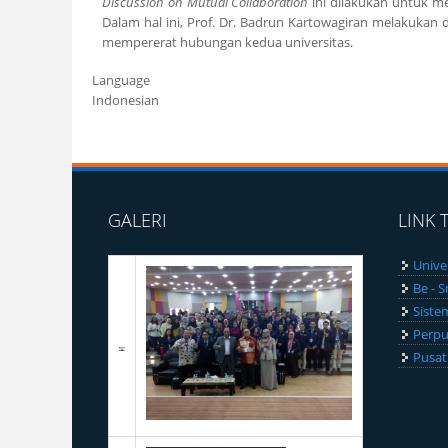
Discussion on Mutual Collaboration
ini dilakukan untuk m
Dalam hal ini, Prof. Dr. Badrun Kartowagiran melakukan 
mempererat hubungan kedua universitas.
Language
Indonesian
GALERI
LINK 
Unive
Be - 
Siste
Perpu
Pusat