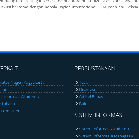
ematangkan hubungan kerjasama di antara dua universitas, khususnya p
diskusi bersama dengan Kepala Bagian Internasional UPM pada hari Selasa 
TERKAIT
PERPUSTAKAAN
rsitas Negeri Yogyakarta
Tesis
Smart
Disertasi
m Informasi Akademik
Artikel Bebas
stakaan
Buku
 Komputer
SISTEM INFORMASI
Sistem Informasi Akademik
Sistem Informasi Ketenagaan