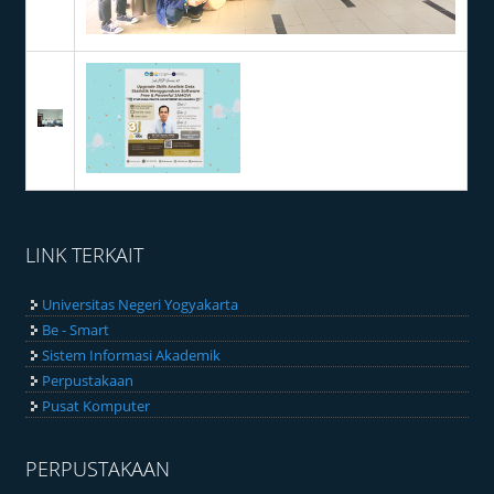
LINK TERKAIT
Universitas Negeri Yogyakarta
Be - Smart
Sistem Informasi Akademik
Perpustakaan
Pusat Komputer
PERPUSTAKAAN