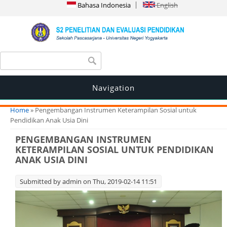
Bahasa Indonesia
English
Search form
Search
Navigation
You are here
Home
» Pengembangan Instrumen Keterampilan Sosial untuk
Pendidikan Anak Usia Dini
PENGEMBANGAN INSTRUMEN
KETERAMPILAN SOSIAL UNTUK PENDIDIKAN
ANAK USIA DINI
Submitted by
admin
on Thu, 2019-02-14 11:51