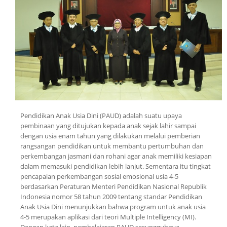
Pendidikan Anak Usia Dini (PAUD) adalah suatu upaya
pembinaan yang ditujukan kepada anak sejak lahir sampai
dengan usia enam tahun yang dilakukan melalui pemberian
rangsangan pendidikan untuk membantu pertumbuhan dan
perkembangan jasmani dan rohani agar anak memiliki kesiapan
dalam memasuki pendidikan lebih lanjut. Sementara itu tingkat
pencapaian perkembangan sosial emosional usia 4-5
berdasarkan Peraturan Menteri Pendidikan Nasional Republik
Indonesia nomor 58 tahun 2009 tentang standar Pendidikan
Anak Usia Dini menunjukkan bahwa program untuk anak usia
4-5 merupakan aplikasi dari teori Multiple Intelligency (MI).
Dengan kata lain, pembelajaran PAUD sesungguhnya