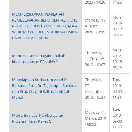
2023 - 14:28
14:28
MEMPERSIAPKAN PENILAIAN
Mon,
PEMBELAJARAN BERORIENTASI HOTS:
Monday, 17
2020-
PROF. DR. EDI ISTIYONO, M.SI DALAM
August,
08-17
WEBINAR PRODI PENDIDIKAN FISIKA
2020 - 21:15
21:16
UNIVERSITAS PAPUA
Mon,
Thursday,
Menurut Anda, bagaimanakah
2012-
11 October,
kualitas lulusan PPs UNY ?
10-15
2012 - 12:07
08:49
Menyiapkan Kurikulum Abad 21
Thursday,
Tue,
Bersama Prof. Dr. Tajularipin Sulaiman
27
2019-
dan Prof. Dr. Umi Kalthom Abdul
December,
09-03
Manaf
2018 - 15:31
11:36
Tue,
Monday, 4
Model Evaluasi Pembelajaran
2019-
March, 2019
Program Kejar Paket C
09-03
- 08:53
11:36