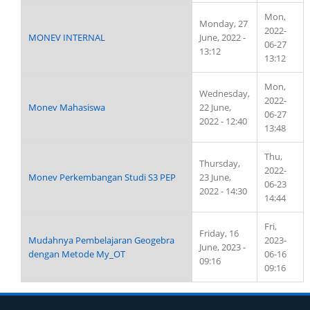
Mon,
Monday, 27
2022-
MONEV INTERNAL
June, 2022 -
06-27
13:12
13:12
Mon,
Wednesday,
2022-
Monev Mahasiswa
22 June,
06-27
2022 - 12:40
13:48
Thu,
Thursday,
2022-
Monev Perkembangan Studi S3 PEP
23 June,
06-23
2022 - 14:30
14:44
Fri,
Friday, 16
Mudahnya Pembelajaran Geogebra
2023-
June, 2023 -
dengan Metode My_OT
06-16
09:16
09:16