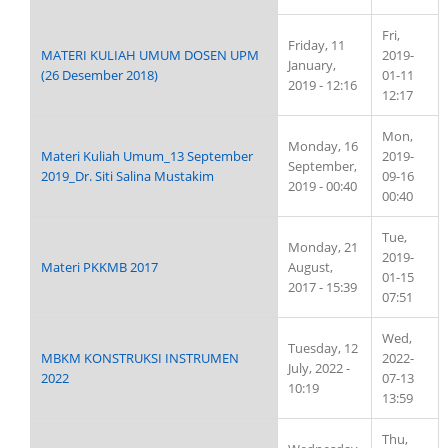
Fri,
Friday, 11
MATERI KULIAH UMUM DOSEN UPM
2019-
January,
(26 Desember 2018)
01-11
2019 - 12:16
12:17
Mon,
Monday, 16
Materi Kuliah Umum_13 September
2019-
September,
2019_Dr. Siti Salina Mustakim
09-16
2019 - 00:40
00:40
Tue,
Monday, 21
2019-
Materi PKKMB 2017
August,
01-15
2017 - 15:39
07:51
Wed,
Tuesday, 12
MBKM KONSTRUKSI INSTRUMEN
2022-
July, 2022 -
2022
07-13
10:19
13:59
Thu,