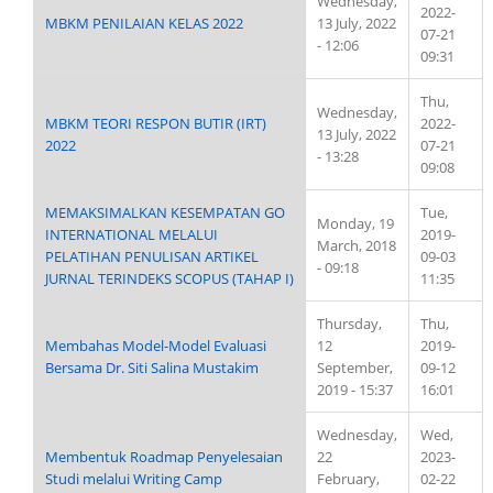
Wednesday,
2022-
MBKM PENILAIAN KELAS 2022
13 July, 2022
07-21
- 12:06
09:31
Thu,
Wednesday,
MBKM TEORI RESPON BUTIR (IRT)
2022-
13 July, 2022
2022
07-21
- 13:28
09:08
MEMAKSIMALKAN KESEMPATAN GO
Tue,
Monday, 19
INTERNATIONAL MELALUI
2019-
March, 2018
PELATIHAN PENULISAN ARTIKEL
09-03
- 09:18
JURNAL TERINDEKS SCOPUS (TAHAP I)
11:35
Thursday,
Thu,
Membahas Model-Model Evaluasi
12
2019-
Bersama Dr. Siti Salina Mustakim
September,
09-12
2019 - 15:37
16:01
Wednesday,
Wed,
Membentuk Roadmap Penyelesaian
22
2023-
Studi melalui Writing Camp
February,
02-22