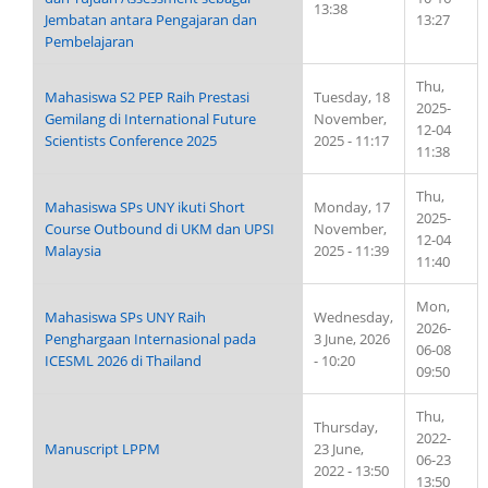
13:38
Jembatan antara Pengajaran dan
13:27
Pembelajaran
Thu,
Mahasiswa S2 PEP Raih Prestasi
Tuesday, 18
2025-
Gemilang di International Future
November,
12-04
Scientists Conference 2025
2025 - 11:17
11:38
Thu,
Mahasiswa SPs UNY ikuti Short
Monday, 17
2025-
Course Outbound di UKM dan UPSI
November,
12-04
Malaysia
2025 - 11:39
11:40
Mon,
Mahasiswa SPs UNY Raih
Wednesday,
2026-
Penghargaan Internasional pada
3 June, 2026
06-08
ICESML 2026 di Thailand
- 10:20
09:50
Thu,
Thursday,
2022-
Manuscript LPPM
23 June,
06-23
2022 - 13:50
13:50